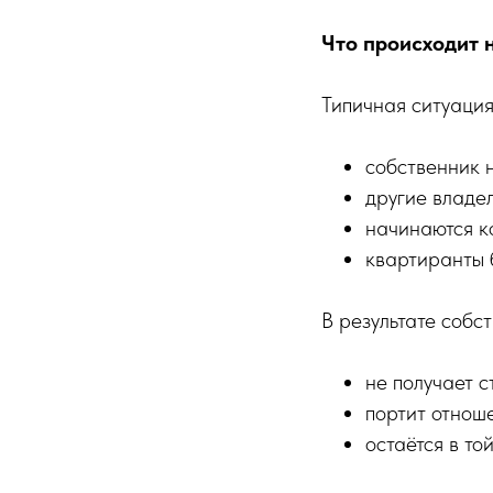
Что происходит 
Типичная ситуация
собственник 
другие владел
начинаются к
квартиранты 
В результате собс
не получает с
портит отнош
остаётся в то