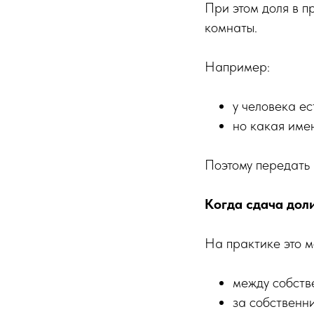
При этом доля в п
комнаты.
Например:
у человека ес
но какая име
Поэтому передать 
Когда сдача дол
На практике это м
между собств
за собственн