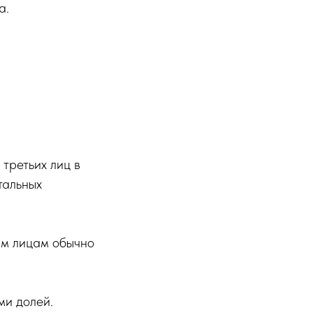
а.
 третьих лиц в
тальных
им лицам обычно
ми долей.