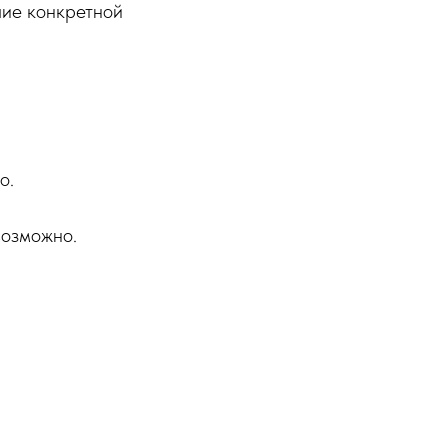
чие конкретной
о.
возможно.