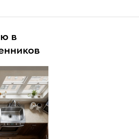
лю в
венников