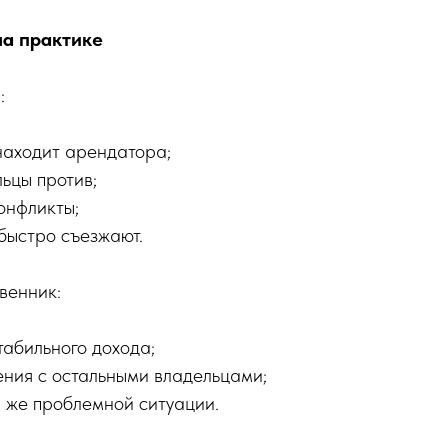
на практике
:
находит арендатора;
ьцы против;
онфликты;
быстро съезжают.
твенник:
табильного дохода;
ения с остальными владельцами;
й же проблемной ситуации.